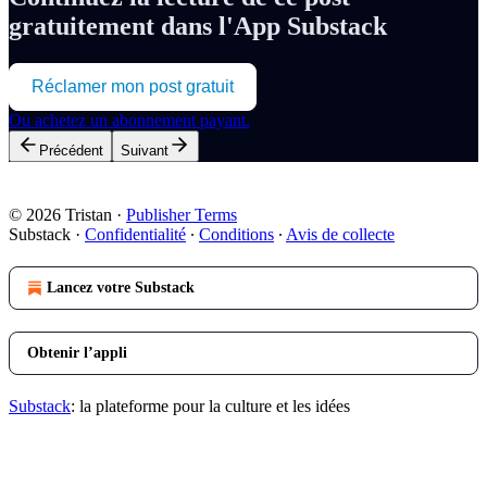
gratuitement dans l'App Substack
Réclamer mon post gratuit
Ou achetez un abonnement payant.
Précédent
Suivant
© 2026 Tristan
·
Publisher Terms
Substack
·
Confidentialité
∙
Conditions
∙
Avis de collecte
Lancez votre Substack
Obtenir l’appli
Substack
: la plateforme pour la culture et les idées