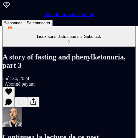
Phenylketonuria Notebook
S'abonner
Se connecter
Lisez sans distraction sur Substack
A story of fasting and phenylketonuria,
part 3
août 24, 2024
∙ Abonné payant
Continuez la lecture de ce post