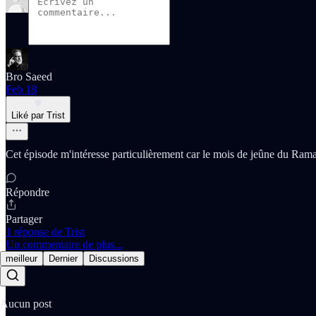
Bro Saeed
Feb 18
Liké par Trist
Cet épisode m'intéresse particulièrement car le mois de jeûne du Rama
Répondre
Partager
1 réponse de Trist
Un commentaire de plus...
meilleur
Dernier
Discussions
Aucun post