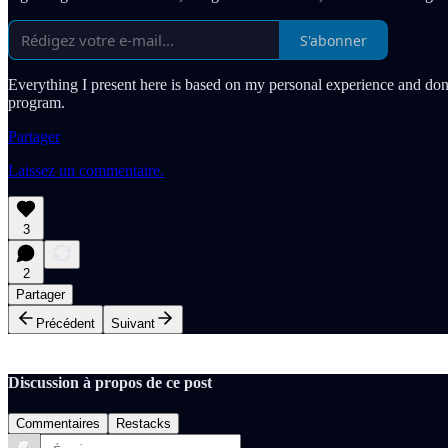
S'abonner
Everything I present here is based on my personal experience and don
program.
Partager
Laissez un commentaire.
3
2
Partager
Précédent
Suivant
Discussion à propos de ce post
Commentaires
Restacks